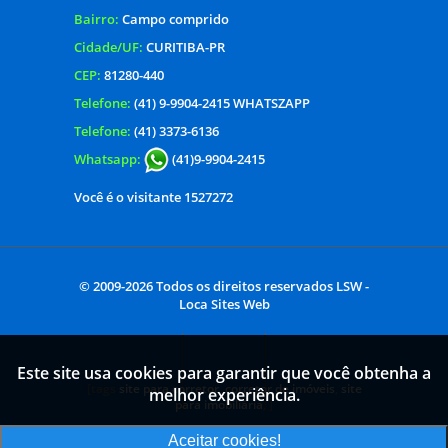
SOBRADO
Terreno
ACESSOS
Área Administrativa
Webmail
Acesso restrito - Atend. on-line
CONTATO
Localização:
Rua Afonso Piotto, 375.
Bairro:
Campo comprido
Este site usa cookies para garantir que você obtenha a
Cidade/UF:
CURITIBA-PR
melhor experiência.
CEP:
81280-440
Telefone:
(41) 9-9904-2415 WHATSZAPP
Aceitar cookies!