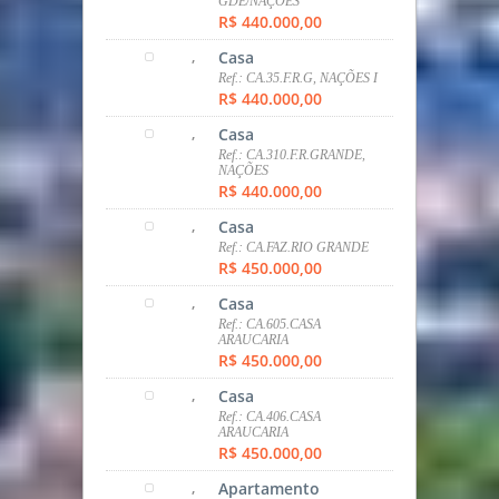
,
SOBRADO
Ref.: SOB.0395.TATUQUARA
R$ 390.000,00
,
tipo
Ref.: 637
R$ 400.000,00
,
Apartamento
Ref.: AP.450.PORTÃO
R$ 427.900,00
,
Casa
Ref.:
CA.10.ARAUCARIA/IGUAÇU
R$ 440.000,00
,
Casa
Ref.: CA.405.F.RIO
GDE/NAÇÕES
R$ 440.000,00
,
Casa
Ref.: CA.35.F.R.G, NAÇÕES I
R$ 440.000,00