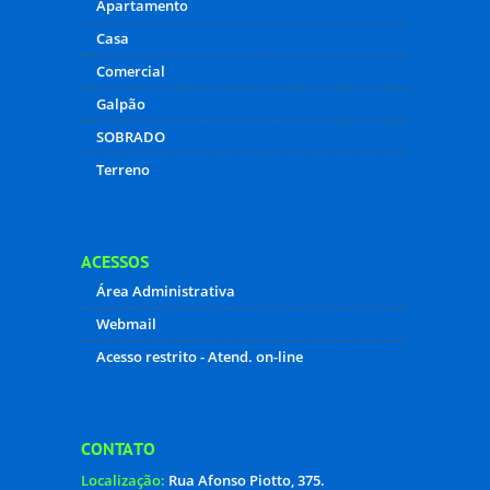
SOBRE
Referência no mercado, a imobiliaria oferece
aos seus clientes soluções completas em
consultoria imobiliária.
Com anos de história, a empresa é especialista
em todos os segmentos, prestando assessoria a
incorporadores, compradores e vendedores de
imóveis novos e usados.
Suas atividades englobam todos os padrões,
com uma marca específica para atender...
TIPOS DE IMÓVEIS
Apartamento
Casa
Comercial
Galpão