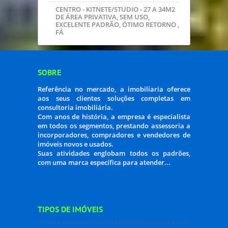
MARAVILHOSA COBERTURA 190M2
´REA TOTAL PRIVATIVA 129M2, 03
QUARTOS, SUITE, TERRAÇO,
R$879.000,00
EXCELENTE APARTAMENTO 02
QUARTOS, PEÇAS AMPLAS, PX
UNICEMP, 136 MIL REAIS
MARAVILHOSO APARTAMENTO COM
VISTA PANORÂMICA, FRENTE, 02
VAGAS, FRENTE, 03 QUARTOS, SUITE,
POR APENA
SÃO BRAZ - 85M2 - EXCELENTE CASA
ALVENARIA, 02 QUARTOS, VAGA PARA
03 VEÍCULOS, TERRENO 10X20, REGIST
maravilhoso apartamento, 03 quartos,
suite, 1 garagem, sacada com
churrasqueira, face norte, local c
CENTRO - KITNETE/STUDIO - 27 A 34M2
DE ÁREA PRIVATIVA, SEM USO,
EXCELENTE PADRÃO, ÓTIMO RETORNO ,
FÁ