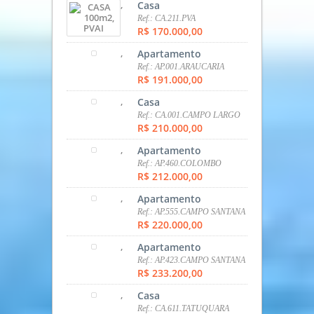
TIPOS DE IMÓVEIS
Apartamento
Casa
Comercial
Galpão
SOBRADO
Terreno
ANÚNCIOS EM DESTAQUE
,
Casa
Ref.: CA.211.PVA
R$ 170.000,00
,
Apartamento
Ref.: AP.001.ARAUCARIA