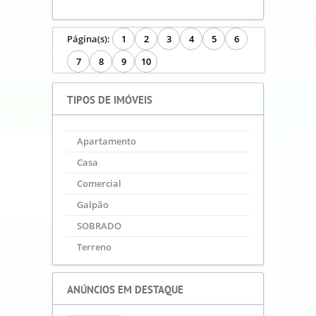
Apartamento - Ref.: AP.423.CAMPO
SANTANA
R$ 233.200,00
60 m²
2 Quartos
1 Banheiro
1 Vaga
À vista, À prazo, Financiado,
Outros...
CAMPO DO SANTANA-CURITIBA-
PR
Finalidade:
Venda
VER DETALHES
Página(s):
1
2
3
4
5
6
7
8
9
10