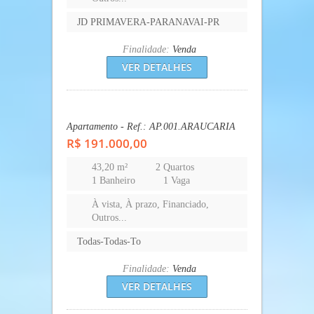
Página(s):
1
2
3
4
5
6
7
8
9
10
Novos anúncios
CASA 100m2, PVAI
Casa - Ref.: CA.211.PVA
R$ 170.000,00
130 m²
3 Quartos
2 Banheiros
1 Vaga
À vista, À prazo, Financiado,
Outros...
JD PRIMAVERA-PARANAVAI-PR
Finalidade:
Venda
VER DETALHES