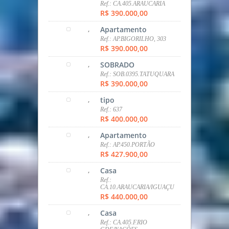
R$ 310.000,00
,
SOBRADO
Ref.: SOB.403.TATUQUARA
R$ 330.000,00
,
Apartamento
Ref.: AP.MATINHOS.411
R$ 350.000,00
,
Apartamento
Ref.: AP.448.SANTA CANDIDA
R$ 360.000,00
,
Terreno
Ref.: CA.413.PINHEIRINHO
R$ 375.000,00
,
Casa
Ref.: CA.405.ARAUCARIA
R$ 390.000,00
,
Apartamento
Ref.: AP.BIGORILHO, 303
R$ 390.000,00