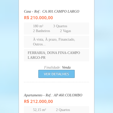
Apartamento - Ref.: AP.001.ARAUCARIA
R$ 191.000,00
43,20 m²
2 Quartos
1 Banheiro
1 Vaga
À vista, À prazo, Financiado,
Outros...
Todas-Todas-To
Finalidade:
Venda
VER DETALHES
Casa - Ref.: CA.001.CAMPO LARGO
R$ 210.000,00
180 m²
3 Quartos