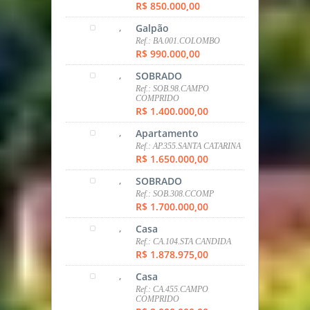
R$ 695.000,00
,
Apartamento
Ref.: AP411.ECOVILLE
R$ 710.000,00
,
Terreno
Ref.: TER.SÃO BRAZ
R$ 780.000,00
,
Casa
Ref.: CA.402.SÃO BRAZ
R$ 780.000,00
,
SOBRADO
Ref.: SOB.10.NOVO MUNDO
R$ 830.000,00
,
SOBRADO
Ref.: SOB.401.PINHEIRINHO
R$ 850.000,00
,
Galpão
Ref.: BA.001.COLOMBO
R$ 990.000,00
,
SOBRADO