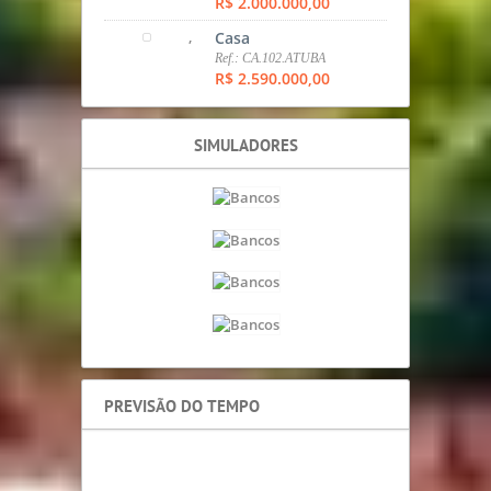
Ref.: SOB.98.CAMPO
COMPRIDO
R$ 1.400.000,00
,
Apartamento
Ref.: AP.355.SANTA CATARINA
R$ 1.650.000,00
,
SOBRADO
Ref.: SOB.308.CCOMP
R$ 1.700.000,00
,
Casa
Ref.: CA.104.STA CANDIDA
R$ 1.878.975,00
,
Casa
Ref.: CA.455.CAMPO
COMPRIDO
R$ 2.000.000,00
,
Casa
Ref.: CA.102.ATUBA
R$ 2.590.000,00