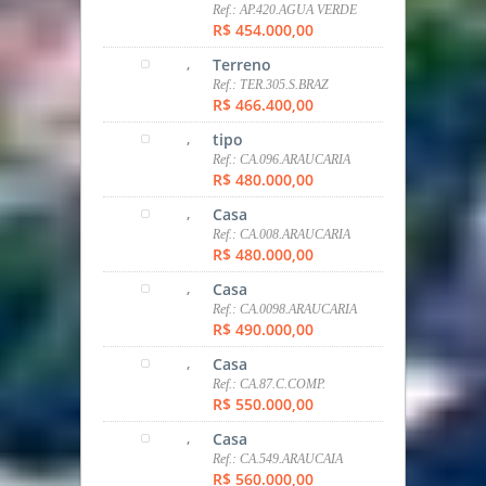
,
Casa
Ref.: CA.310.F.R.GRANDE,
NAÇÕES
R$ 440.000,00
,
Casa
Ref.: CA.FAZ.RIO GRANDE
R$ 450.000,00
,
Casa
Ref.: CA.605.CASA
ARAUCARIA
R$ 450.000,00
,
Casa
Ref.: CA.406.CASA
ARAUCARIA
R$ 450.000,00
,
Apartamento
Ref.: AP.420.AGUA VERDE
R$ 454.000,00
,
Terreno
Ref.: TER.305.S.BRAZ
R$ 466.400,00