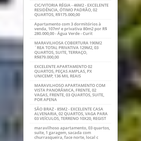
SANTA FELICIDADE - 127M2 - SOBRADO
EM FASE FINAL ACABAMENTO, 03
QUARTOS, SUITE C/HIDRO, SACADA,
R$53
CAMPO COMPRIDO - 217M2 - SOBRADO
NOVO, 3 QUARTOS, SUITE, 2 VAGAS, PX.
AO TERMINAL CAMPO COMPRIDO, R$
PORTÃO - 82M2 - EXCELENTE
APARTAMENTO, NOVO, 02 QUARTOS,
GARAGEM, R$324.900,00
Ótima residência 03 quartos sala, coz,
garagem, lavanderia, edícula com bwc
e depósito,jardim vera c
CENTRO - KITNETE/STUDIO - 27 A 34M2
DE ÁREA PRIVATIVA, SEM USO,
EXCELENTE PADRÃO, ÓTIMO RETORNO ,
FÁ
CIC/VITORIA RÉGIA - 46M2 - EXCELENTE
RESIDÊNCIA, ÓTIMO PADRÃO, 02
QUARTOS, R$175.000,00
Apartamento com 3 dormitórios à
venda, 107m² e privativa 80m2 por R$
280.000,00 - Água Verde - Curit