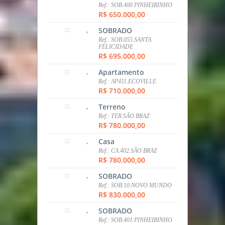
Ref.: SOB.600.FAZENDINHA
R$ 580.000,00
,
SOBRADO
Ref.: SOB. 547.C.COMP
R$ 599.000,00
,
Apartamento
Ref.: AP.419.AGUA VERDE
R$ 607.822,20
,
Apartamento
Ref.: AP.588.SANTO INÁCIO
R$ 615.000,00
,
Casa
Ref.: CA.001.ARAUCARIA
R$ 650.000,00
,
SOBRADO
Ref.: SOB.400 PINHEIRINHO
R$ 650.000,00
,
SOBRADO
Ref.: SOB.055.SANTA
FELICIDADE