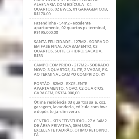
ÚLTIMAS NOTÍCIAS
Centro - kitnet/studio 48m2 - novo, rua
pedro ivo com tv lapa, 165.000,00
CIC - PRÉDIO RESIDENCIAL E
COMERCIAL - R$850.000,00
campo comprido - apto 47m2 com 03
qtos, semi-mobiliado, 150.000,00
Capão Raso - terreno 255m2 - 17x15,
ideal para casa e sobrado, a 01 quadra
da Rua Pedro Gusso, R$240
PARANAVAI/PR - 100M2 - CASA EM
ALVENARIA COM EDÍCULA - 04
QUARTOS, 02 BWCS, 01 GARAGEM COB,
R$170.00
Fazendinha - 54m2 - excelente
apartamento, 02 quartos px terminal,
R$195.000,00