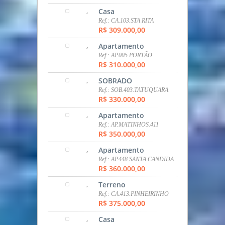
SOBRADO
Ref.: sob.007.Tatuquara
R$ 280.000,00
,
Casa
Ref.: CA.612.TATUQUARA
R$ 295.000,00
,
Casa
Ref.: CA.616.TATUQUARA
R$ 295.000,00
,
Terreno
Ref.: TER.615.TATUQUARA
R$ 295.000,00
,
Apartamento
Ref.: STUDIO.418.AGUA
VERDE
R$ 298.000,00
,
Casa
Ref.: CA.103.STA RITA
R$ 309.000,00
,
Apartamento
Ref.: AP.005.PORTÃO