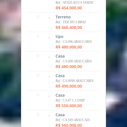
,
Casa
Ref.: CA.310.F.R.GRANDE,
NAÇÕES
R$ 440.000,00
,
Casa
Ref.: CA.FAZ.RIO GRANDE
R$ 450.000,00
,
Casa
Ref.: CA.605.CASA
ARAUCARIA
R$ 450.000,00
,
Casa
Ref.: CA.406.CASA
ARAUCARIA
R$ 450.000,00
,
Apartamento
Ref.: AP.420.AGUA VERDE
R$ 454.000,00
,
Terreno
Ref.: TER.305.S.BRAZ
R$ 466.400,00