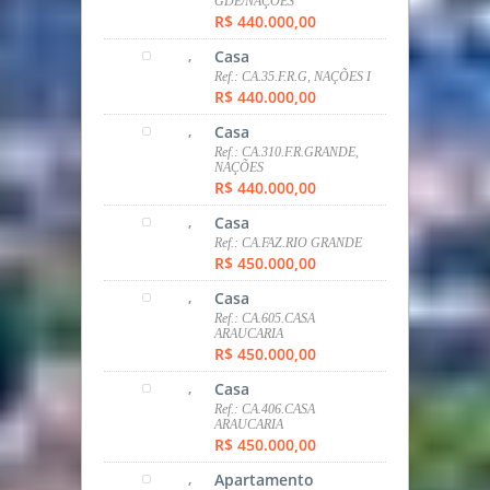
,
SOBRADO
Ref.: SOB.0395.TATUQUARA
R$ 390.000,00
,
tipo
Ref.: 637
R$ 400.000,00
,
Apartamento
Ref.: AP.450.PORTÃO
R$ 427.900,00
,
Casa
Ref.:
CA.10.ARAUCARIA/IGUAÇU
R$ 440.000,00
,
Casa
Ref.: CA.405.F.RIO
GDE/NAÇÕES
R$ 440.000,00
,
Casa
Ref.: CA.35.F.R.G, NAÇÕES I
R$ 440.000,00