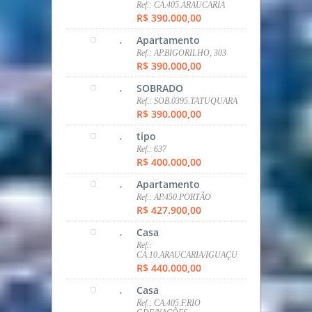
R$ 310.000,00
,
SOBRADO
Ref.: SOB.403.TATUQUARA
R$ 330.000,00
,
Apartamento
Ref.: AP.MATINHOS.411
R$ 350.000,00
,
Apartamento
Ref.: AP.448.SANTA CANDIDA
R$ 360.000,00
,
Terreno
Ref.: CA.413.PINHEIRINHO
R$ 375.000,00
,
Casa
Ref.: CA.405.ARAUCARIA
R$ 390.000,00
,
Apartamento
Ref.: AP.BIGORILHO, 303
R$ 390.000,00