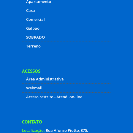
SOBRE
Referência no mercado, a imobiliaria oferece
aos seus clientes soluções completas em
consultoria imobiliária.
Com anos de história, a empresa é especialista
em todos os segmentos, prestando assessoria a
incorporadores, compradores e vendedores de
imóveis novos e usados.
Suas atividades englobam todos os padrões,
com uma marca específica para atender...
TIPOS DE IMÓVEIS
Apartamento
Casa
Comercial
Galpão