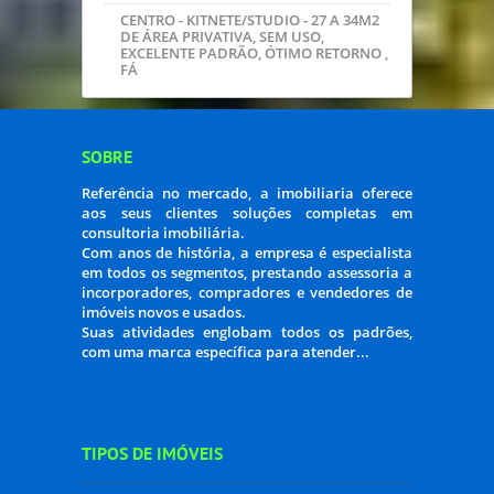
MARAVILHOSA COBERTURA 190M2
´REA TOTAL PRIVATIVA 129M2, 03
QUARTOS, SUITE, TERRAÇO,
R$879.000,00
EXCELENTE APARTAMENTO 02
QUARTOS, PEÇAS AMPLAS, PX
UNICEMP, 136 MIL REAIS
MARAVILHOSO APARTAMENTO COM
VISTA PANORÂMICA, FRENTE, 02
VAGAS, FRENTE, 03 QUARTOS, SUITE,
POR APENA
SÃO BRAZ - 85M2 - EXCELENTE CASA
ALVENARIA, 02 QUARTOS, VAGA PARA
03 VEÍCULOS, TERRENO 10X20, REGIST
maravilhoso apartamento, 03 quartos,
suite, 1 garagem, sacada com
churrasqueira, face norte, local c
CENTRO - KITNETE/STUDIO - 27 A 34M2
DE ÁREA PRIVATIVA, SEM USO,
EXCELENTE PADRÃO, ÓTIMO RETORNO ,
FÁ