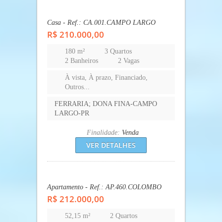
Apartamento - Ref.: AP.001.ARAUCARIA
R$ 191.000,00
43,20 m²
2 Quartos
1 Banheiro
1 Vaga
À vista, À prazo, Financiado,
Outros...
Todas-Todas-To
Finalidade:
Venda
VER DETALHES
Casa - Ref.: CA.001.CAMPO LARGO
R$ 210.000,00
180 m²
3 Quartos