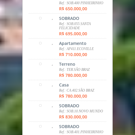
Ref.: SOB.600.FAZENDINHA
R$ 580.000,00
,
SOBRADO
Ref.: SOB. 547.C.COMP
R$ 599.000,00
,
Apartamento
Ref.: AP.419.AGUA VERDE
R$ 607.822,20
,
Apartamento
Ref.: AP.588.SANTO INÁCIO
R$ 615.000,00
,
Casa
Ref.: CA.001.ARAUCARIA
R$ 650.000,00
,
SOBRADO
Ref.: SOB.400 PINHEIRINHO
R$ 650.000,00
,
SOBRADO
Ref.: SOB.055.SANTA
FELICIDADE