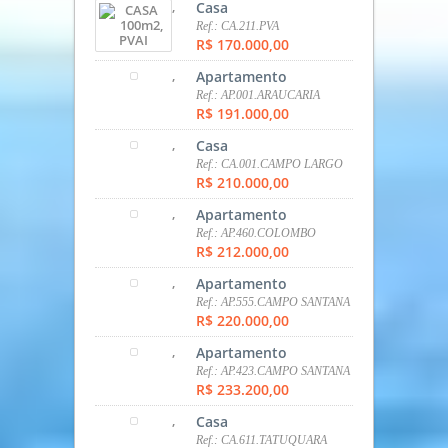
TIPOS DE IMÓVEIS
Apartamento
Casa
Comercial
Galpão
SOBRADO
Terreno
ANÚNCIOS EM DESTAQUE
,
Casa
Ref.: CA.211.PVA
R$ 170.000,00
,
Apartamento
Ref.: AP.001.ARAUCARIA