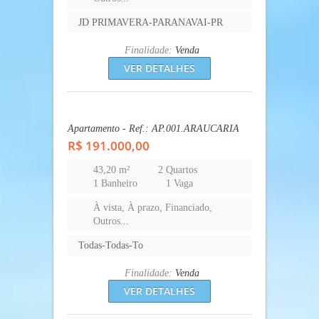
Página(s):
1
2
3
4
5
6
7
8
9
10
Novos anúncios
CASA 100m2, PVAI
Casa - Ref.: CA.211.PVA
R$ 170.000,00
130 m²
3 Quartos
2 Banheiros
1 Vaga
À vista, À prazo, Financiado,
Outros...
JD PRIMAVERA-PARANAVAI-PR
Finalidade:
Venda
VER DETALHES