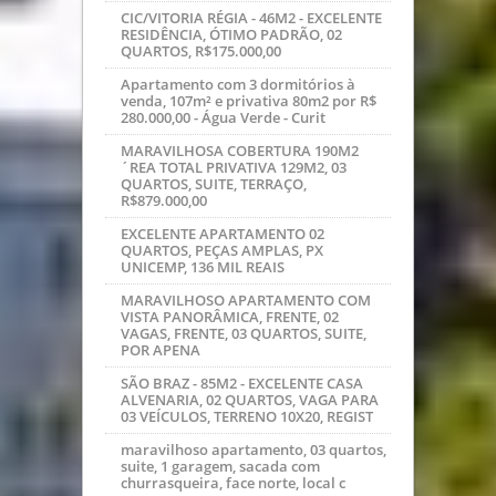
SANTA FELICIDADE - 127M2 - SOBRADO
EM FASE FINAL ACABAMENTO, 03
QUARTOS, SUITE C/HIDRO, SACADA,
R$53
CAMPO COMPRIDO - 217M2 - SOBRADO
NOVO, 3 QUARTOS, SUITE, 2 VAGAS, PX.
AO TERMINAL CAMPO COMPRIDO, R$
PORTÃO - 82M2 - EXCELENTE
APARTAMENTO, NOVO, 02 QUARTOS,
GARAGEM, R$324.900,00
Ótima residência 03 quartos sala, coz,
garagem, lavanderia, edícula com bwc
e depósito,jardim vera c
CENTRO - KITNETE/STUDIO - 27 A 34M2
DE ÁREA PRIVATIVA, SEM USO,
EXCELENTE PADRÃO, ÓTIMO RETORNO ,
FÁ
CIC/VITORIA RÉGIA - 46M2 - EXCELENTE
RESIDÊNCIA, ÓTIMO PADRÃO, 02
QUARTOS, R$175.000,00
Apartamento com 3 dormitórios à
venda, 107m² e privativa 80m2 por R$
280.000,00 - Água Verde - Curit