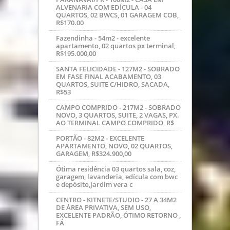
ÚLTIMAS NOTÍCIAS
Centro - kitnet/studio 48m2 - novo, rua
pedro ivo com tv lapa, 165.000,00
CIC - PRÉDIO RESIDENCIAL E
COMERCIAL - R$850.000,00
campo comprido - apto 47m2 com 03
qtos, semi-mobiliado, 150.000,00
Capão Raso - terreno 255m2 - 17x15,
ideal para casa e sobrado, a 01 quadra
da Rua Pedro Gusso, R$240
PARANAVAI/PR - 100M2 - CASA EM
ALVENARIA COM EDÍCULA - 04
QUARTOS, 02 BWCS, 01 GARAGEM COB,
R$170.00
Fazendinha - 54m2 - excelente
apartamento, 02 quartos px terminal,
R$195.000,00