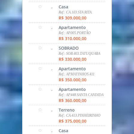
SOBRADO
Ref.: sob.007.Tatuquara
R$ 280.000,00
,
Casa
Ref.: CA.612.TATUQUARA
R$ 295.000,00
,
Casa
Ref.: CA.616.TATUQUARA
R$ 295.000,00
,
Terreno
Ref.: TER.615.TATUQUARA
R$ 295.000,00
,
Apartamento
Ref.: STUDIO.418.AGUA
VERDE
R$ 298.000,00
,
Casa
Ref.: CA.103.STA RITA
R$ 309.000,00
,
Apartamento
Ref.: AP.005.PORTÃO