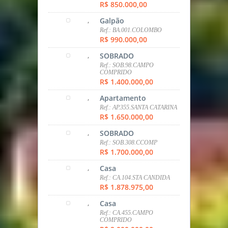
R$ 695.000,00
,
Apartamento
Ref.: AP411.ECOVILLE
R$ 710.000,00
,
Terreno
Ref.: TER.SÃO BRAZ
R$ 780.000,00
,
Casa
Ref.: CA.402.SÃO BRAZ
R$ 780.000,00
,
SOBRADO
Ref.: SOB.10.NOVO MUNDO
R$ 830.000,00
,
SOBRADO
Ref.: SOB.401.PINHEIRINHO
R$ 850.000,00
,
Galpão
Ref.: BA.001.COLOMBO
R$ 990.000,00
,
SOBRADO