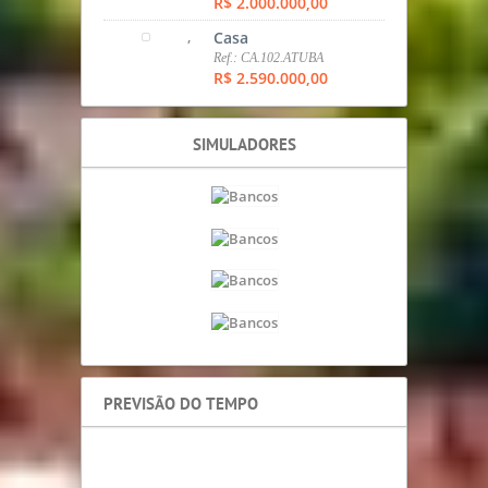
Ref.: SOB.98.CAMPO
COMPRIDO
R$ 1.400.000,00
,
Apartamento
Ref.: AP.355.SANTA CATARINA
R$ 1.650.000,00
,
SOBRADO
Ref.: SOB.308.CCOMP
R$ 1.700.000,00
,
Casa
Ref.: CA.104.STA CANDIDA
R$ 1.878.975,00
,
Casa
Ref.: CA.455.CAMPO
COMPRIDO
R$ 2.000.000,00
,
Casa
Ref.: CA.102.ATUBA
R$ 2.590.000,00