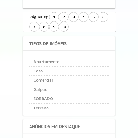
Apartamento - Ref.: AP.423.CAMPO
SANTANA
R$ 233.200,00
60 m²
2 Quartos
1 Banheiro
1 Vaga
À vista, À prazo, Financiado,
Outros...
CAMPO DO SANTANA-CURITIBA-
PR
Finalidade:
Venda
VER DETALHES
Página(s):
1
2
3
4
5
6
7
8
9
10