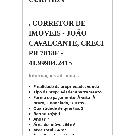
. CORRETOR DE
IMOVEIS - JOÃO
CAVALCANTE, CRECI
PR 7818F -
41.99904.2415
Informações adicionais
Finalidade da propriedade:
Venda
Tipo da propriedade:
Apartamento
Forma de pagamento:
À vista, À
prazo, Financiado, Outros...
Quantidade de quartos:
2
Banheiro(s):
1
Andar:
1
Área do imóvel:
64 m²
Área total:
64 m²