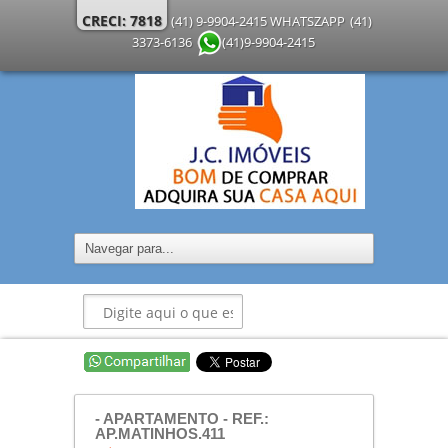
CRECI: 7818
(41) 9-9904-2415 WHATSZAPP
(41)
3373-6136
(41)9-9904-2415
- APARTAMENTO - REF.:
AP.MATINHOS.411