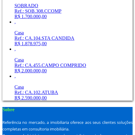
SOBRADO
Ref.: SOB.308.CCOMP
R$ 1.700.000,00
,
Casa
Ref.: CA.104.STA CANDIDA
R$ 1.878.975,00
,
Casa
Ref.: CA.455.CAMPO COMPRIDO
R$ 2.000.000,00
,
Casa
Ref.: CA.102.ATUBA
R$ 2.590.000,00
Sobre
Referência no mercado, a imobiliaria oferece aos seus clientes soluções
completas em consultoria imobiliária.