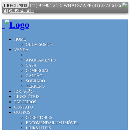
(41) 9-9904-2415 WHATSZAPP
(41) 3373-6136
CRECI: 7818
(41)9-9904-2415
HOME
QUEM SOMOS
VENDA
APARTAMENTO
CASA
COMERCIAL
GALPÃO
SOBRADO
TERRENO
LOCAÇÃO
LINKS ÚTEIS
PARCEIROS
CONTATO
OUTROS
CORRETORES
ENCOMENDAR UM IMÓVEL
LINKS UTÉIS