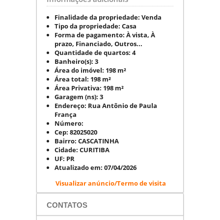
Finalidade da propriedade:
Venda
Tipo da propriedade:
Casa
Forma de pagamento:
À vista, À
prazo, Financiado, Outros...
Quantidade de quartos:
4
Banheiro(s):
3
Área do imóvel:
198 m²
Área total:
198 m²
Área Privativa:
198 m²
Garagem (ns):
3
Endereço:
Rua Antônio de Paula
França
Número:
Cep:
82025020
Bairro:
CASCATINHA
Cidade:
CURITIBA
UF:
PR
Atualizado em:
07/04/2026
Visualizar anúncio/Termo de visita
CONTATOS