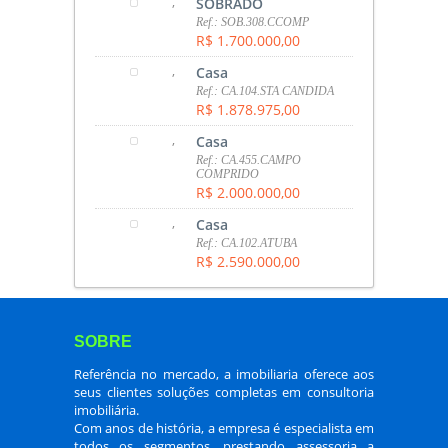
,
SOBRADO
Ref.: SOB.308.CCOMP
R$ 1.700.000,00
,
Casa
Ref.: CA.104.STA CANDIDA
R$ 1.878.975,00
,
Casa
Ref.: CA.455.CAMPO
COMPRIDO
R$ 2.000.000,00
,
Casa
Ref.: CA.102.ATUBA
R$ 2.590.000,00
SOBRE
Referência no mercado, a imobiliaria oferece aos
seus clientes soluções completas em consultoria
imobiliária.
Com anos de história, a empresa é especialista em
todos os segmentos, prestando assessoria a