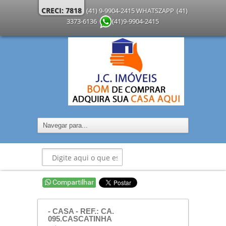
CRECI: 7818
(41) 9-9904-2415 WHATSZAPP
(41)
3373-6136
(41)9-9904-2415
- CASA - REF.: CA.
095.CASCATINHA